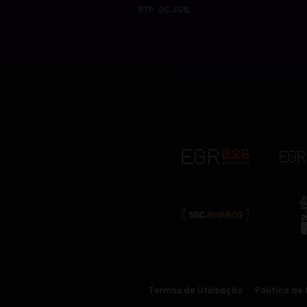
RTP:
96.49%
Termos de Utilização
Política de