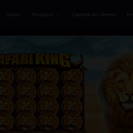
Início
Produtos
Central do cliente
E