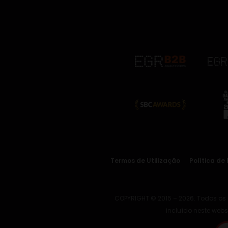
Termos de Utilização
Política de
COPYRIGHT © 2015 – 2026. Todos os 
incluído neste websi