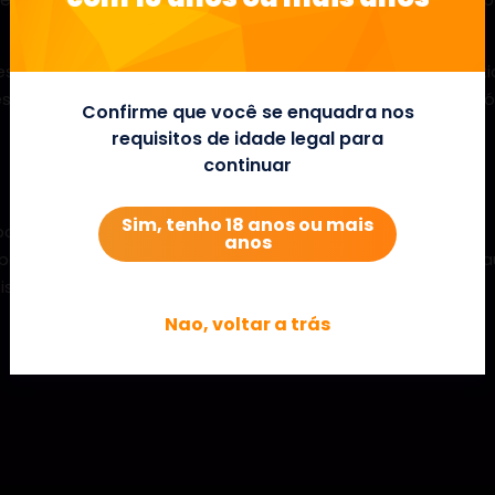
ões de levantamento automático e levantamento automátic
statísticas detalhadas, tabelas de classificação e um histó
Confirme que você se enquadra nos
requisitos de idade legal para
continuar
Sim, tenho 18 anos ou mais
botão de levantamento para garantir os seus ganhos.
anos
os para o levantamento automático e para o levantamento 
istórico de jogo para aperfeiçoar a sua estratégia.
Nao, voltar a trás