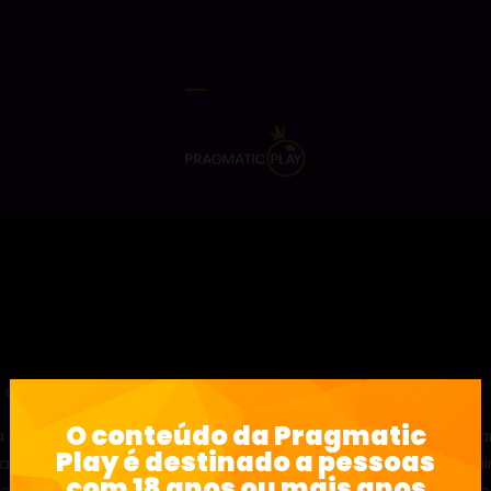
o Crash de temática espacial.
O conteúdo da Pragmatic
sua aposta e acompanhe o
Spaceman
a voar pelo céu, pass
Play é destinado a pessoas
 no ecrã. Prima o botão de levantamento antes de ele cair 
com 18 anos ou mais anos
 seu prémio. Caso não efetue o levantamento antes de o S