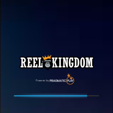
Veja alguns dos nosso prémios!
O conteúdo da
Pragmatic Play é
destinado a pessoas
com 18 anos ou mais
anos
Confirme que você se enquadra
nos requisitos de idade legal para
continuar
Sim, tenho 18 anos ou mais