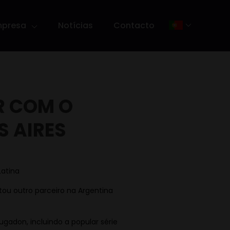
mpresa
Notícias
Contacto
R COM O
S AIRES
atina
tou outro parceiro na Argentina
ugadon, incluindo a popular série