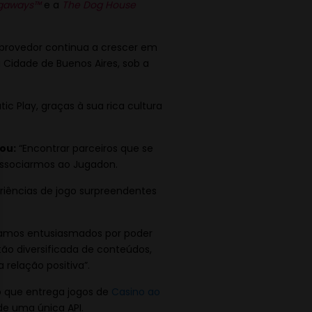
egaways™
e a
The Dog House
provedor continua a crescer em
 Cidade de Buenos Aires, sob a
c Play, graças à sua rica cultura
ou:
“Encontrar parceiros que se
 associarmos ao Jugadon.
riências de jogo surpreendentes
tamos entusiasmados por poder
tão diversificada de conteúdos,
relação positiva”.
o que entrega jogos de
Casino ao
de uma única API.