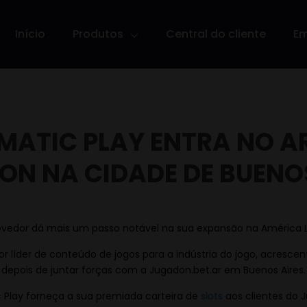
Início
Produtos
Central do cliente
E
MATIC PLAY ENTRA NO A
N NA CIDADE DE BUENO
ovedor dá mais um passo notável na sua expansão na América L
r líder de conteúdo de jogos para a indústria do jogo, acrescen
depois de juntar forças com a Jugadon.bet.ar em Buenos Aires.
 Play forneça a sua premiada carteira de
slots
aos clientes do J