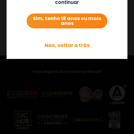
continuar
18+ | srij.turismodeportugal.pt
Sim, tenho 18 anos ou mais
anos
Nao, voltar a trás
Veja alguns dos nosso prémios!