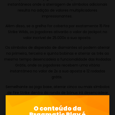
instantâneos onde a aterragem de símbolos adicionais
resulta na adição de valores multiplicadores
impressionantes.
Além disso, se a grelha for coberta por exatamente 15 Fire
Strike Wilds, os jogadores ativarão o valor do jackpot no
valor incrível de 25.000x a sua aposta.
Os símbolos de dispersão de diamantes só podem aterrar
na primeira, terceira e quinta bobinas e aterrar as três ao
mesmo tempo desencadeia a funcionalidade das Rodadas
Grátis, onde os jogadores recebem uma vitória
instantânea no valor de 2x a sua aposta e 12 rodadas
grátis.
Semelhante ao jogo base, aterrar cinco ou mais símbolos
de Fire Strike dentro da ronda de bónus irá desencadear
multiplicadores impressionantes e prémios instantâneos
em dinheiro e podem ser adicionadas 12 rodadas grátis
O conteúdo da
adicionais, aterrando três scatters na ronda de bónus.
Pragmatic Play é