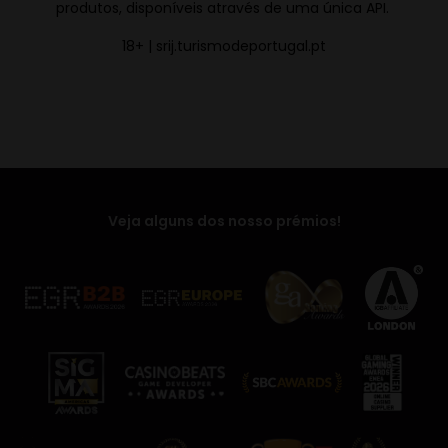
produtos, disponíveis através de uma única API.
18+ | srij.turismodeportugal.pt
Veja alguns dos nosso prémios!