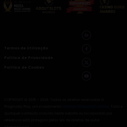
Termos de Utilização
Política de Privacidade
Política de Cookies
COPYRIGHT © 2015 – 2026. Todos os direitos reservados à
Pragmatic Play, um investimento
Veridian (Gibraltar) Limited
. Todo e
qualquer conteúdo incluído neste website ou incorporado por
referência está protegido pelas leis de direitos de autor
internacionais.