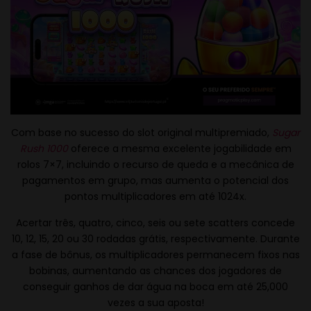
Com base no sucesso do slot original multipremiado,
Sugar
Rush 1000
oferece a mesma excelente jogabilidade em
rolos 7×7, incluindo o recurso de queda e a mecânica de
pagamentos em grupo, mas aumenta o potencial dos
pontos multiplicadores em até 1024x.
Acertar três, quatro, cinco, seis ou sete scatters concede
10, 12, 15, 20 ou 30 rodadas grátis, respectivamente. Durante
a fase de bônus, os multiplicadores permanecem fixos nas
bobinas, aumentando as chances dos jogadores de
conseguir ganhos de dar água na boca em até 25,000
vezes a sua aposta!