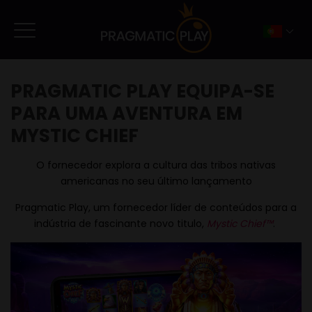
PRAGMATIC PLAY EQUIPA-SE
PARA UMA AVENTURA EM
MYSTIC CHIEF
O fornecedor explora a cultura das tribos nativas
americanas no seu último lançamento
Pragmatic Play, um fornecedor líder de conteúdos para a
indústria de fascinante novo titulo,
Mystic Chief™
.