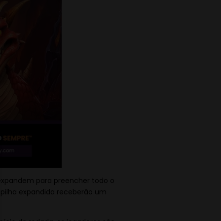
e expandem para preencher todo o
a pilha expandida receberão um