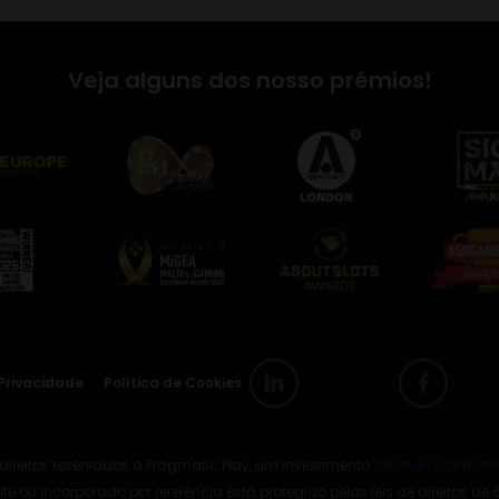
Veja alguns dos nosso prémios!
 Privacidade
Política de Cookies
direitos reservados à Pragmatic Play, um investimento
Veridian (Gibraltar
te ou incorporado por referência está protegido pelas leis de direitos de 