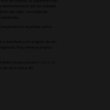
ício da rodada, os jogadores são
 aleatoriamente até 50 rodadas
 dobram de valor, concedendo
a expansão.
pós lançamentos recentes como
 e aventura com a ajuda de um
 Pragmatic Play oferece amplas
também proporcionam
Casino ao
és de uma única API.