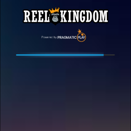
destinat persoanelor cu
Informații de bază despre
vârsta de peste 18 ani.
joc
RTP:
96.07%
Te rog să confirmi că ai vârsta
legală pentru a continua
Premiile noastre
Da, am peste 18 ani
Nu, înapoi la pagina Home