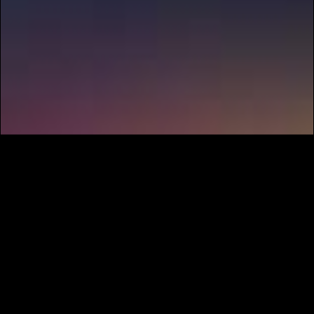
Home
Игры
Client Hub
Вакансии
О нас
Контакты
УСЛОВИЯ ИСПОЛЬЗОВАНИЯ
ПОЛИТИКА КОНФИДЕНЦИАЛЬНОСТИ
ПОЛИТИКА ИСПОЛЬЗОВАНИЯ
ФАЙЛОВ COOKIE