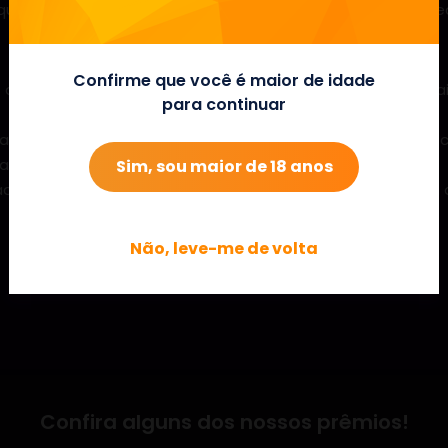
enquanto até cinco Scatters que aparecem no principal ofere
Confirme que você é maior de idade
que aparecem durante os giros grátis, são concedidos mais
para continuar
ia o modo clássico de giros grátis, com duas oferecendo a 
tando ainda mais os ganhos
Sim, sou maior de 18 anos
ados para o ganho total se mais de um pescador parar em 
Não, leve-me de volta
Confira alguns dos nossos prêmios!