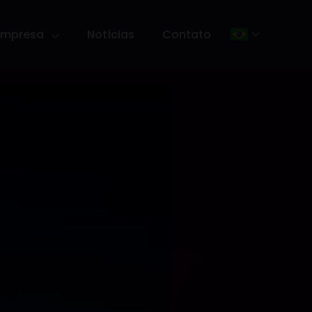
Empresa
Notícias
Contato