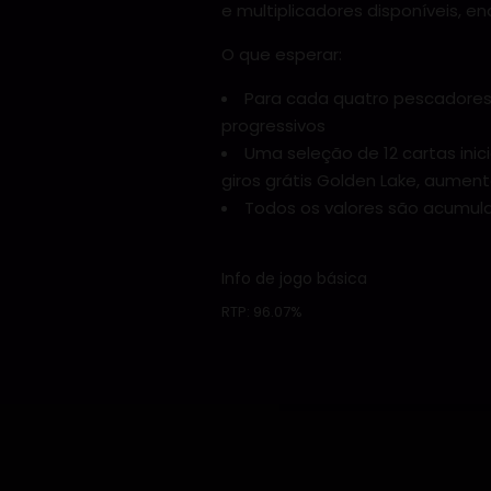
e multiplicadores disponíveis, 
O que esperar:
Para cada quatro pescadores 
progressivos
Uma seleção de 12 cartas inic
giros grátis Golden Lake, aumen
Todos os valores são acumul
Info de jogo básica
RTP:
96.07%