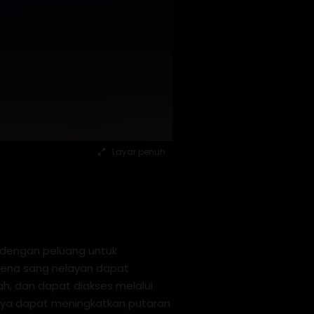
Layar penuh
3 dengan peluang untuk
arena sang nelayan dapat
h, dan dapat diakses melalui
tnya dapat meningkatkan putaran