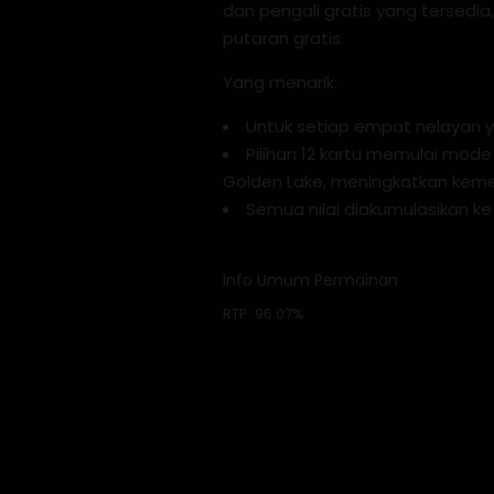
dan pengali gratis yang tersedi
putaran gratis.
Yang menarik:
Untuk setiap empat nelayan ya
Pilihan 12 kartu memulai mod
Golden Lake, meningkatkan keme
Semua nilai diakumulasikan ke
Info Umum Permainan
RTP:
96.07%