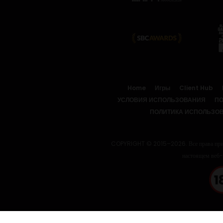
Home
Игры
Client Hub
УСЛОВИЯ ИСПОЛЬЗОВАНИЯ
ПО
ПОЛИТИКА ИСПОЛЬЗОВ
COPYRIGHT © 2015–2026. Все права прин
настоящем веб-