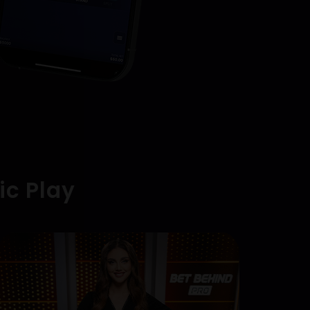
ic Play