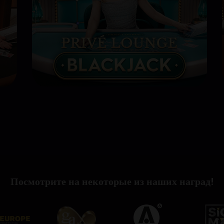
Посмотрите на некоторые из наших наград!