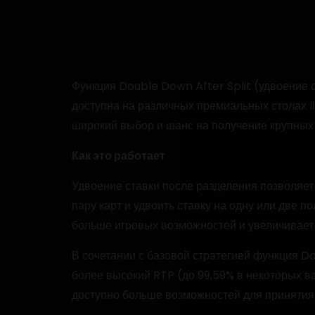
Функция Double Down After Split (удвоение 
доступна на различных премиальных столах li
широкий выбор и шанс на получение крупны
Как это работает
Удвоение ставки после разделения позволяет
пару карт и удвоить ставку на одну или две 
больше игровых возможностей и увеличивает
В сочетании с базовой стратегией функция D
более высокий RTP (до 99,59% в некоторых в
доступно больше возможностей для принятия