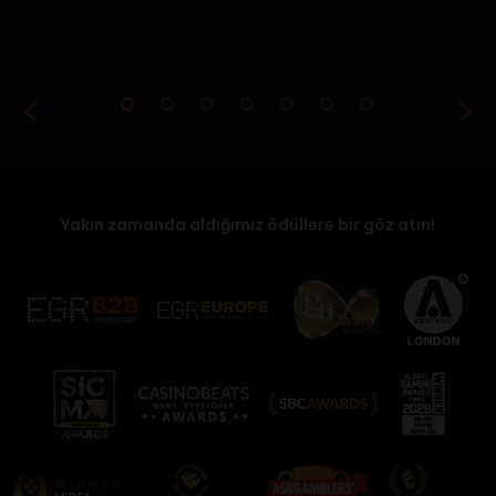
Yakın zamanda aldığımız ödüllere bir göz atın!