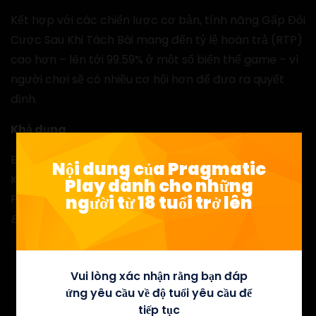
Kết hợp với các chiến lược cơ bản, tính năng Gấp Đôi
Cược Sau Khi Tách Bài mang đến tỷ lệ hoàn trả (RTP)
cao hơn – lên tới 99.59% ở một số biến thể game – vì
người chơi sẽ có nhiều cơ hội hơn để đưa ra quyết
định.
Khả dụng
Bạn có thể trải nghiệm tính năng Gấp Đôi Cược Sau
Nội dung của Pragmatic
Khi Tách Bài trên tất cả các tựa game blackjack của
Play dành cho những
người từ 18 tuổi trở lên
Pragmatic Play, bao gồm
Blackjack cổ điển, Speed
Blackjack và Privé Lounge Blackjack.
Vui lòng xác nhận rằng bạn đáp
ứng yêu cầu về độ tuổi yêu cầu để
tiếp tục