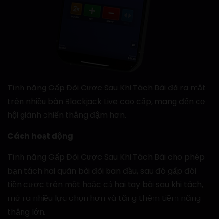
Tính năng Gấp Đôi Cược Sau Khi Tách Bài đã ra mắt
trên nhiều bàn Blackjack Live cao cấp, mang đến cơ
hội giành chiến thắng đậm hơn.
Cách hoạt động
Tính năng Gấp Đôi Cược Sau Khi Tách Bài cho phép
bạn tách hai quân bài đôi ban đầu, sau đó gấp đôi
tiền cược trên một hoặc cả hai tay bài sau khi tách,
mở ra nhiều lựa chọn hơn và tăng thêm tiềm năng
thắng lớn.