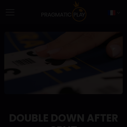
DOUBLE DOWN AFTER