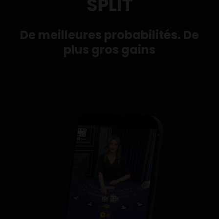
SPLIT
De meilleures probabilités. De
plus gros gains