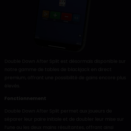
Double Down After Split est désormais disponible sur
notre gamme de tables de blackjack en direct
premium, offrant une possibilité de gains encore plus
élevés.
Fonctionnement
Double Down After Split permet aux joueurs de
séparer leur paire initiale et de doubler leur mise sur
l’une ou les deux mains résultantes, offrant ainsi