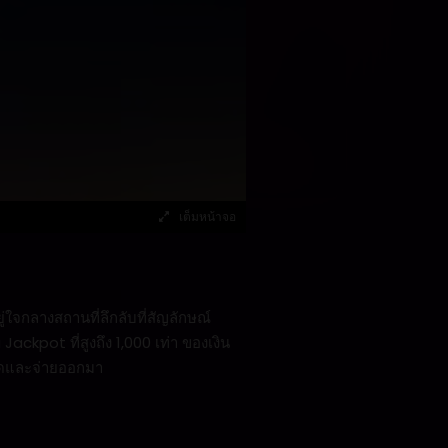
เต็มหน้าจอ
ู่ใจกลางสถานที่ลึกลับที่สัญลักษณ์
pot ที่สูงถึง 1,000 เท่า ของเงิน
หมดและจ่ายออกมา