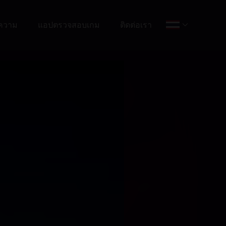
ความ
แอปตรวจสอบเกม
ติดต่อเรา