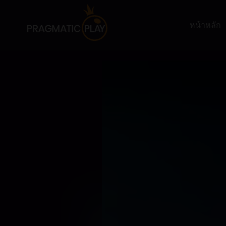
หน้าหลัก