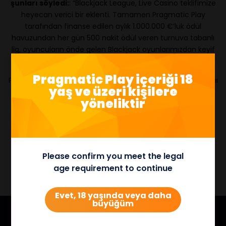
şunları söyledi:
: “Blackjack League, Live Casino teklifimize
heyecan verici bir eklenti. Tamamen Pragmatic Play
tarafından finanse edilen aylık 1.000.000 €’luk ödül
havuzundan her gün 500 nakit ödül veren turnuva tabanlı
lig, oyuncuların önde gelen Blackjack oyunlarımızdan keyif
almaları için daha da fazla teşvik sağlayacak.”
Pragmatic Play içeriği 18
Pragmatic Play aktuel ayda sekiz
online slot
üretiyor ve aynı
yaş ve üzeri kişilere
zamanda tek bir API üzerinden sunulan çoklu ürün
yöneliktir
portföyünün bir parçası olarak
Live Casino
,
Sanal
Sporlar
ve
Bingo
oyunları da sunuyor.
18+ | BeGambleAware.org
Please confirm you meet the legal
age requirement to continue
Evet, 18 yaşında veya daha
büyüğüm
Yakın zamanda aldığımız ödüllere bir göz atın!