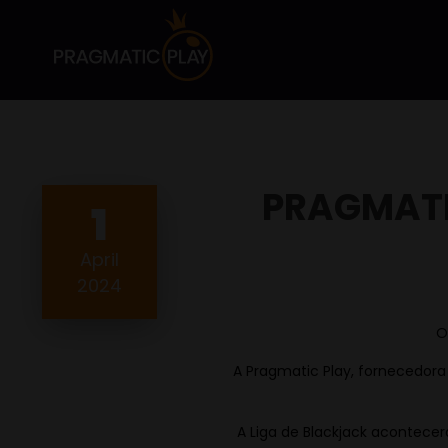
PRAGMATI
1
April
2024
O
A Pragmatic Play, fornecedora 
A Liga de Blackjack acontecerá