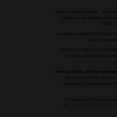
Quatro torneios diários – Bronze, 
oferece a um jogador o prémi
3.000€ (
A mecânica da Blackjack League 
Ouro, enquanto
A Blackjack League foi criada p
portfólio de Cassino ao Vi
Irina Cornides, diretora de op
de Cassino ao Vivo. Ao conc
totalmente financiado pela P
A Pragmatic Play produz atu
de
Cassino ao Vivo
e
jogos de