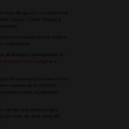
s níveis de aposta. O torneio Privé
000€ (Ouro), 7.000€ (Prata) e
ivamente.
vas nos torneios Bronze, Prata e
rá o pagamento.
as de Blackjack participantes do
d, Blackjack Privé Lounge,
e o
.
dição emocionante à nossa oferta
mios mensais de € 1.000.000,
s incentivo para os jogadores
o tempo que oferece jogos
eis por meio de uma única API.