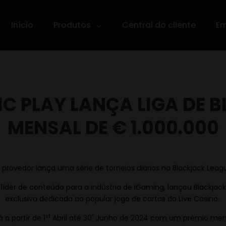
Início
Produtos
Central do cliente
E
C PLAY LANÇA LIGA DE 
MENSAL DE € 1.000.000
 provedor lança uma série de torneios diários na Blackjack Leag
líder de conteúdo para a indústria de iGaming, lançou Blackjac
exclusiva dedicada ao popular jogo de cartas do Live Casino.
st
º
 a partir de 1
Abril até 30
Junho de 2024 com um prémio mensa