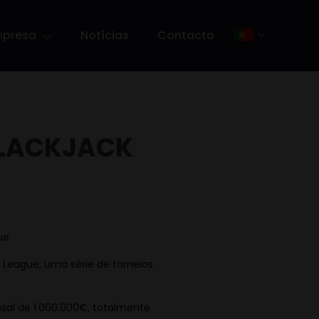
mpresa
Notícias
Contacto
BLACKJACK
ue
k League, uma série de torneios
l de 1.000.000€, totalmente