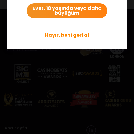
Evet, 18 yaşında veya daha
büyüğüm
Yakın zamanda aldığımız ödüllere bir göz atın!
Hayır, beni geri al
Ana Sayfa