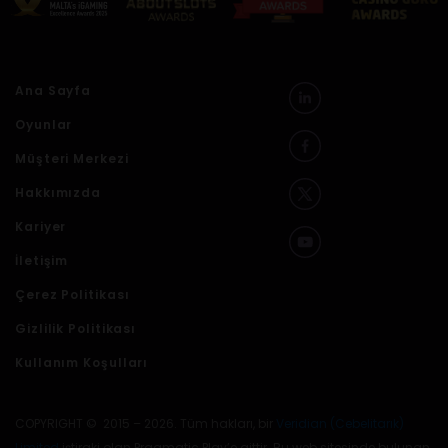
Ana Sayfa
Oyunlar
Müşteri Merkezi
Hakkımızda
Kariyer
İletişim
Çerez Politikası
Gizlilik Politikası
Kullanım Koşulları
COPYRIGHT © 2015 – 2026. Tüm hakları, bir
Veridian (Cebelitarık)
Limited
iştiraki olan Pragmatic Play’e aittir. Bu web sitesinde bulunan