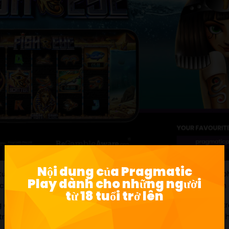
Nội dung của Pragmatic
ểu tượng mô tả con bọ hung, con mắt của Horus và báo hoa mai p
Play dành cho những người
của slot. Chúng phải tạo thành kết hợp trên 10 dòng thanh toán 
từ 18 tuổi trở lên
ởng được đính kèm cũng có mặt trên guồng và bốn trong số này tr
trò chơi, có thể leo lên bậc thang số nhân cho mỗi con cá xuất
cộng 15 con cá trên guồng sẽ mang lại số nhân gấp 2000 lần.