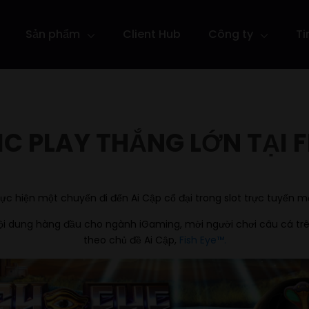
Sản phẩm
Client Hub
Công ty
Ti
C PLAY THẮNG LỚN TẠI F
c hiện một chuyến đi đến Ai Cập cổ đại trong slot trực tuyến 
ội dung hàng đầu cho ngành iGaming, mời người chơi câu cá trê
theo chủ đề Ai Cập,
Fish Eye™.