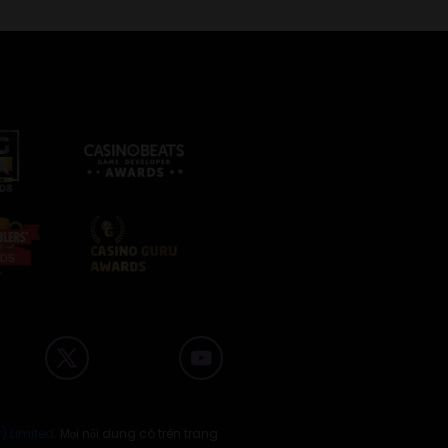
r) Limited
. Mọi nội dung có trên trang