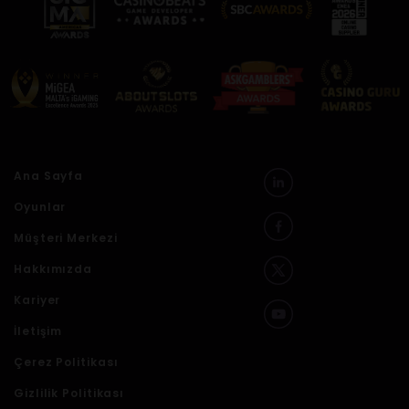
Ana Sayfa
Oyunlar
Müşteri Merkezi
Hakkımızda
Kariyer
İletişim
Çerez Politikası
Gizlilik Politikası