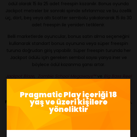
ödül olarak 15 ila 25 adet freespin kazanılır. Bonus oyunda
Jackpot metreler bir sonraki spinde sıfırlanmaz ve bu özellik
üç, dört, beş veya altı Scatter sembolü yakalanarak 15 ila 30
adet freespin ile yeniden tetiklenir.
Belli marketlerde oyuncular, bonus satın alma seçeneğini
kullanarak standart bonus oyununa veya süper freespin
turuna doğrudan giriş yapabilir. Süper freespin turunda her
Jackpot ödülü için gereken sembol sayısı yarıya iner ve
böylece ödül kazanma şansı artar.
Jackpot Blaze
,
Zombie School Megaways™
ve
Big Bass Reel
Repeat
oyunlarından sonra Pragmatic Play’in ödüllü slot
oyunları portföyüne eklenen en yeni halka oldu.
Pragmatic Play içeriği 18
yaş ve üzeri kişilere
Pragmatic Play’in Operasyon Direktörü Irina Cornides,
yöneliktir
şunları söyledi:
“Nostaljik meyve makinesi estetiğine taze
bir soluk getiren
Jackpot Blaze
, herhangi bir yerde ödeme
mekaniği ve beş sabit Jackpot ödülü ile yepyeni bir slot
deneyimi vadediyor.”