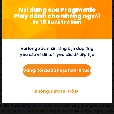
, thanh BAR, số 7 xuất hiện trên các cuộn quay 6×5 ô. Khi quay đ
ộn, bạn sẽ nhận lên đến 50x. Tính năng Sụp đổ càng mang lại th
Nội dung của Pragmatic
Play dành cho những người
i, Nhỏ, Lớn và Siêu Cấp sẽ được tích lũy vào thang đo tương ứn
từ 18 tuổi trở lên
. Khi thang đo đầy, bạn sẽ nhận được các giải thưởng tương ứng v
100x, 500x hoặc 1,000x.
 Scatter kim cương sẽ nhận ngay 15 đến 25 Vòng quay miễn phí
ữa các lượt quay. Nếu có từ 3 đến 6 Scatter xuất hiện mới bạn sẽ 
Vui lòng xác nhận rằng bạn đáp ứng
bổ sung.
yêu cầu về độ tuổi yêu cầu để tiếp tục
 người chơi có thêm lựa chọn mua Vòng quay miễn phí tiêu chuẩn
ột nửa số lượng biểu tượng độc đắc để lấp đầy thang đo và giành
Vâng, tôi đã đủ hoặc hơn 18 tuổi
 nhất trong danh mục Slot đạt nhiều giải thưởng của Pragmatic
như
Trường Học Xác Sống Megaways
và
Cá Khủng – Cuộn Quay Lặ
ragmatic Play, chia sẻ:
“
Ngọn Lửa Jackpot
mang đến làn gió mớ
Không, đưa tôi trở lại
uả cổ điển, với cơ chế trả thưởng ở vị trí bất kỳ và 5 giải độc đắc 
ành đến 8 game
Slot trực tuyến
mới mỗi tháng. Trong danh mục 
asino
và
Bingo
, hỗ trợ trên cùng một giao diện ứng dụng duy nhấ