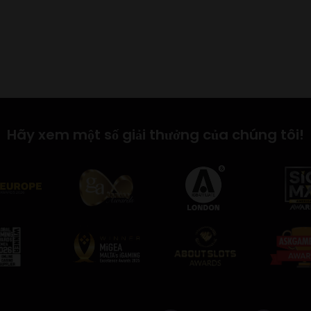
Hãy xem một số giải thưởng của chúng tôi!