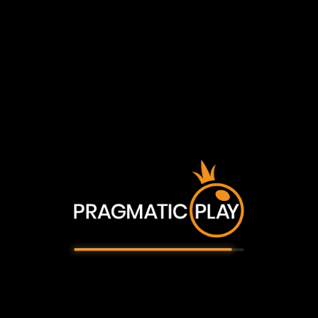
Yakın zamanda aldığımız ödüllere bir göz atın!
Pragmatic Play içeriği 18
yaş ve üzeri kişilere
yöneliktir
Please confirm you meet the legal
age requirement to continue
Ana Sayfa
Oyunlar
Evet, 18 yaşında veya daha
büyüğüm
Müşteri Merkezi