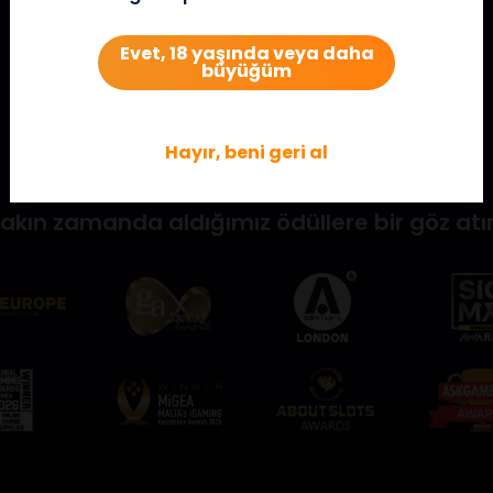
Evet, 18 yaşında veya daha
büyüğüm
Hayır, beni geri al
akın zamanda aldığımız ödüllere bir göz atı