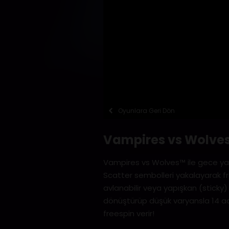
Oyunlara Geri Dön
Vampires vs Wolve
Vampires vs Wolves™ ile gece yarat
Scatter sembolleri yakalayarak free
avlanabilir veya yapışkan (sticky)
dönüştürüp düşük varyansla 14 ad
freespin verir!