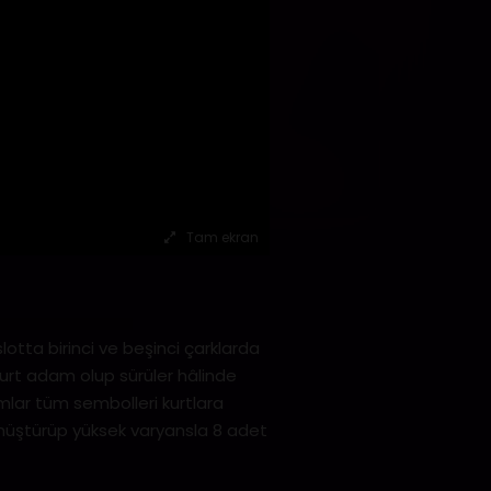
Tam ekran
otta birinci ve beşinci çarklarda
 Kurt adam olup sürüler hâlinde
amlar tüm sembolleri kurtlara
nüştürüp yüksek varyansla 8 adet