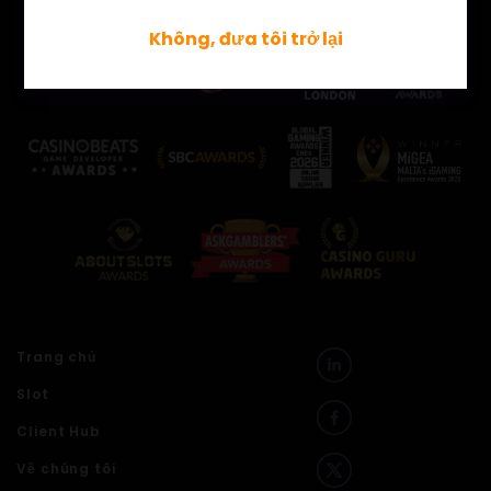
Không, đưa tôi trở lại
Trang chủ
Slot
Client Hub
Về chúng tôi