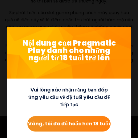
số thì bạn sẽ được trả thưởng ngay.
Sự phát triển của slot game phong cách máy quay hoa
quả cổ điển này sẽ là điểm nhấn thu hút người hâm mộ của
các tựa game quay slot truyền thống và những người chơi
thích tìm tòi các tính năng hiện đại hơn.
Nội dung của Pragmatic
Pragmatic Play hiện phát hành 7 trò chơi slot
slot titles
mới
Play dành cho những
mỗi tháng, cùng với các trò chơi
Live Casino
và
Bingo
trong
người từ 18 tuổi trở lên
danh mục các sản phẩm game được tích hợp chung trong
một cổng API.
18+ | BeGambleAware.org
Vui lòng xác nhận rằng bạn đáp
ứng yêu cầu về độ tuổi yêu cầu để
tiếp tục
Vâng, tôi đã đủ hoặc hơn 18 tuổi
Hãy xem một số giải thưởng của chúng tôi!