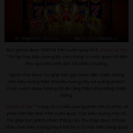
Slot game được thiết kế trên cuộn quay 5×3,
Crown of Fire
™
là tập hợp biểu tượng lấy cảm hứng từ máy quay cổ điển
như quả nho, anh đào và chiếc chuông.
Người chơi được trợ giúp tiến gần hoen đến chiến thắng
nhờ biểu tượng Wild. Khi biểu tượng này rơi xuống sẽ kích
hoạt cuộcn quay hoang dã để tăng thêm khả năng chiến
thắng.
Crown of Fire ™
cũng có cả biểu tượng phân tán Scatter và
phân tán đặc biệt trên cuộn quay. Các biểu tượng này có
thể giúp bạn giành chiến thắng nếu thu thập được 3 hoặc
nhiều hơn biểu tượng này ở bất kỳ vị trí nào trên bảng quay