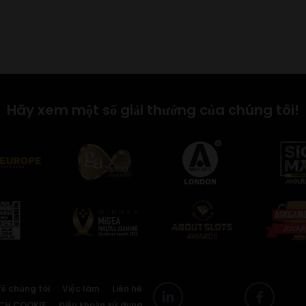
Hãy xem một số giải thưởng của chúng tôi!
ề chúng tôi
Việc làm
Liên hê
CH COOKIE
Điều khoản sử dụng