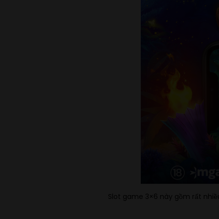
Slot game 3×6 này gồm rất nhiều