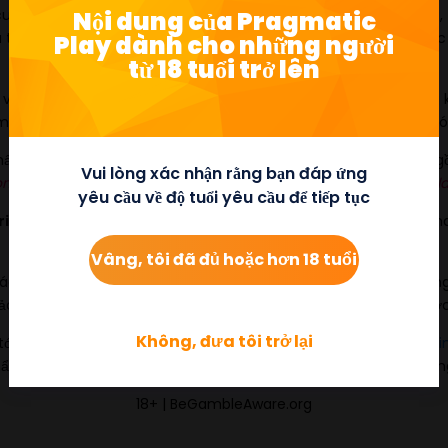
uộn quay đảo ngược, trong đó sau một vòng quay chiến thắng, 
Nội dung của Pragmatic
ểu tượng thua cuộc cũng sẽ bị xóa, nhằm tăng cơ hội kết hợp các
Play dành cho những người
hiện scatter.
từ 18 tuổi trở lên
 vòng tiền thưởng với các scatter rơi vào cuộn 2,3,4 và 5. Trong 
 mở rộng lên 5×6, hàng trên cùng sẽ bị tạm khóa và được mở khóa
ất của Pragmatic Play, cùng với hơn 200 tựa game khác, bao 
Vui lòng xác nhận rằng bạn đáp ứng
omb Bonanza™
,
và các game từng đạt giải thưởng như
Wolf Gol
yêu cầu về độ tuổi yêu cầu để tiếp tục
riển Kinh doanh tại Pragmatic Play cho biết
: “
Tropical Tiki™
man
độc đáo với những cuộn quay ngược.
Vâng, tôi đã đủ hoặc hơn 18 tuổi
cách kỳ nghỉ trên đảo, slot game mang đến cho người chơi không g
ảo mỗi vòng quay đều có cơ hội thắng gấp 3,000 lần số tiền cược
Không, đưa tôi trở lại
tới 6 slot game mới
new slot titles
mỗi tháng, cùng với
Live Casi
hẩm game của chúng tôi, tất cả đều được tích hợp qua một cổn
18+ | BeGambleAware.org