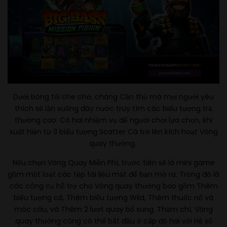
Dưới bóng tối che chở, chàng Cần thủ mà mọi người yêu
thích sẽ lặn xuống đáy nước truy tìm các biểu tượng trả
thưởng cao. Có hai nhiệm vụ để người chơi lựa chọn, khi
xuất hiện từ 3 biểu tượng Scatter Cá trở lên kích hoạt Vòng
quay thưởng.
Nếu chọn Vòng Quay Miễn Phí, trước tiên sẽ là mini game
gồm một loạt các tệp tài liệu mật để bạn mở ra. Trong đó là
các công cụ hỗ trợ cho Vòng quay thưởng bao gồm Thêm
biểu tượng cá, Thêm biểu tượng Wild, Thêm thuốc nổ và
móc câu, và Thêm 2 lượt quay bổ sung. Thậm chí, Vòng
quay thưởng cũng có thể bắt đầu ở cấp độ hai với Hệ số