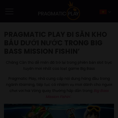
PRAGMATIC PLAY ĐI SĂN KHO
BÁU DƯỚI NƯỚC TRONG BIG
BASS MISSION FISHIN’
Chàng Cần thủ dễ mến đã trở lại trong phiên bản slot trực
tuyến mới nhất của loạt game Big Bass
Pragmatic Play, nhà cung cấp nội dung hàng đầu trong
ngành iGaming, tiếp tục có nhiệm vụ mới dành cho người
chơi với hai Vòng quay thưởng hấp dẫn trong
Big Bass
Mission Fishin’
.