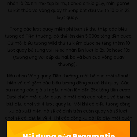
nhân là 2x. Khi mở tệp bí mật chứa chiếc giầy, mini game
sẽ kết thúc và Vòng quay thưởng bắt đầu với từ 10 đến 22
lượt quay.
Trong các lượt quay miễn phí bạn sẽ thu thập các biểu
tượng cá Tiền thưởng, có thể lên đến 5,000x tổng tiền cược.
Cứ mỗi biểu tượng Wild thứ tư kiếm được sẽ tặng thêm 10
lượt quay bổ sung với Hệ số nhân lần lượt là 2x, 3x hoặc 10x
(tương ứng với cấp độ hai, ba và bốn của Vòng quay
thưởng).
Nếu chọn Vòng quay Tiền thưởng, một bố cục mới sẽ xuất
hiện và chỉ gồm các biểu tượng đồng xu cá khi quay. Các
xu mang các giá trị ngẫu nhiên lên đến 25x tổng tiền cược.
Dưới chân mỗi cuộn quay là một chú cua robot, và bạn sẽ
bắt đầu chơi với 4 lượt quay lại. Mỗi khi có biểu tượng đồng
xu cá xuất hiện, nó sẽ cố định trên cuộn quay và số lượt
chơi sẽ cài đặt lại về 4. Khi các đồng xu cá lấp đầy một cuộn
quay, cua robot bên dưới sẽ thu thập giá trị của chúng và
loại bỏ các đồng xu đó. Mỗi khi có thêm đồng xu cá, một
Nội dung của Pragmatic