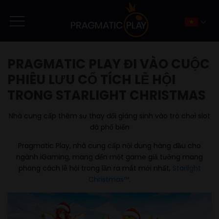
PRAGMATIC PLAY ĐI VÀO CUỘC
PHIÊU LƯU CỔ TÍCH LỄ HỘI
TRONG STARLIGHT CHRISTMAS
Nhà cung cấp thêm sự thay đổi giáng sinh vào trò chơi slot
đã phổ biến
Pragmatic Play, nhà cung cấp nội dung hàng đầu cho
ngành iGaming, mang đến một game giả tưởng mang
phong cách lễ hội trong lần ra mắt mới nhất,
Starlight
Christmas™
.