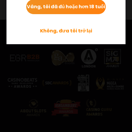
Vâng, tôi đã đủ hoặc hơn 18 tuổi
Không, đưa tôi trở lại
Hãy xem một số giải thưởng của chúng tôi!