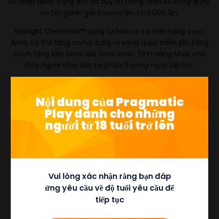
số nhân được cộng dồn và duy trì trong toàn bộ vòng quay,
cơ hội giành giải thưởng lên tới 5.000 lần.
Starlight Christmas™ cũng tự hào có cả tính năng cược
Ante, có thể tăng cơ hội tung ra vòng quay miễn phí bằng
cách tăng tiền cược đặt cược hoặc Tính năng Mua, cho
thấy người chơi tiến tới phần thưởng ngay lập tức.
Starlight Christmas™ tiếp bước những tựa game nổi tiếng
gần đây như
Bigger Bass Blizzard – Christmas Catch™
,
Nội dung của Pragmatic
Santa’s Great Gifts™
và
Spin and Score Megaways™
nằm
Play dành cho những
trong bộ sưu tập hơn 250 tựa game trong danh mục trò
người từ 18 tuổi trở lên
chơi từng đoạt giải thưởng của Pragmatic Play.
Pragmatic Play hiện sản xuất tối đa bảy trò chơi
slot
mỗi
tháng, đồng thời cung cấp các trò chơi
Casino trực tiếp
,
Thể thao ảo
và
Bingo
như một phần của danh mục sản
Vui lòng xác nhận rằng bạn đáp
phẩm đa dạng của mình, có sẵn thông qua một API duy
ứng yêu cầu về độ tuổi yêu cầu để
nhất.
tiếp tục