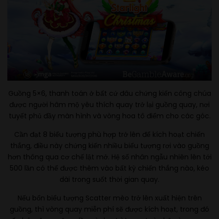
Guồng 5×6, thanh toán ở bất cứ đâu chứng kiến ​​công chúa
được người hâm mộ yêu thích quay trở lại guồng quay, nơi
tuyết phủ đầy màn hình và vòng hoa tô điểm cho các góc.
Cần đạt 8 biểu tượng phù hợp trở lên để kích hoạt chiến
thắng, điều này chứng kiến nhiều biểu tượng rơi vào guồng
hơn thông qua cơ chế lật mở. Hệ số nhân ngẫu nhiên lên tới
500 lần có thể được thêm vào bất kỳ chiến thắng nào, kéo
dài trong suốt thời gian quay.
Nếu bốn biểu tượng Scatter mèo trở lên xuất hiện trên
guồng, thì vòng quay miễn phí sẽ được kích hoạt, trong đó