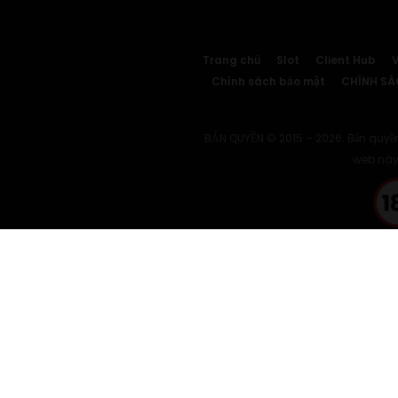
Trang chủ
Slot
Client Hub
V
Chính sách bảo mật
CHÍNH SÁ
BẢN QUYỀN © 2015 – 2026. Bản quyền
web này 