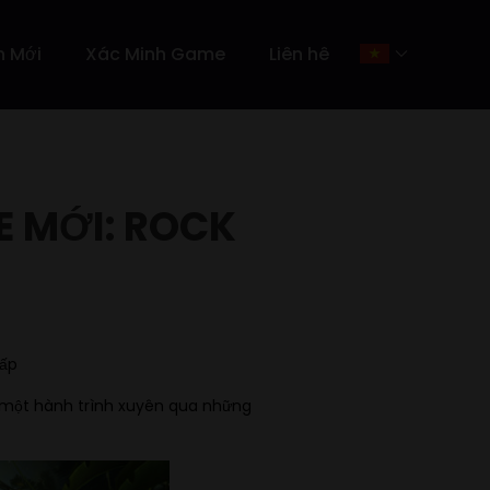
n Mới
Xác Minh Game
Liên hê
E MỚI: ROCK
cấp
 một hành trình xuyên qua những