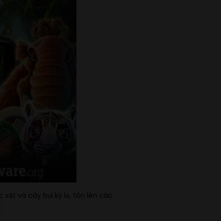
vật và cây bụi kỳ lạ, tôn lên các