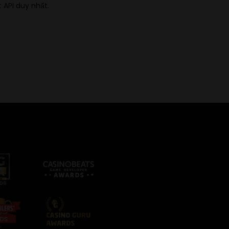
API duy nhất.