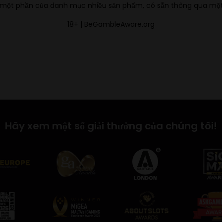
một phần của danh mục nhiều sản phẩm, có sẵn thông qua một 
18+ | BeGambleAware.org
Hãy xem một số giải thưởng của chúng tôi!