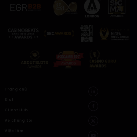
Trang chủ
Slot
Client Hub
Về chúng tôi
Việc làm