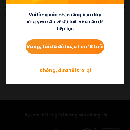
chiến thắng cao đến khó tin. Xuất phát từ một trong những
chiếc game đỉnh nhất mọi thời đại của Pragmatic Play được
Vui lòng xác nhận rằng bạn đáp
đưa lên tầm cao mới, nó mang đến các Hệ số nhân cao
ứng yêu cầu về độ tuổi yêu cầu để
ngút đến 1,000x trong Vòng quay thưởng, và mức thắng
tiếp tục
cực đại đạt đến 25,000x tiền cược.”
Pragmatic Play hiện phát hành đến 8
game quay số trực
Vâng, tôi đã đủ hoặc hơn 18 tuổi
tuyến
mỗi tháng. Trong danh mục sản phẩm đa dạng còn
có
Casino Trực Tuyến
và
Bingo
, hỗ trợ trên cùng một giao
diện ứng dụng duy nhất.
Không, đưa tôi trở lại
Hãy xem một số giải thưởng của chúng tôi!