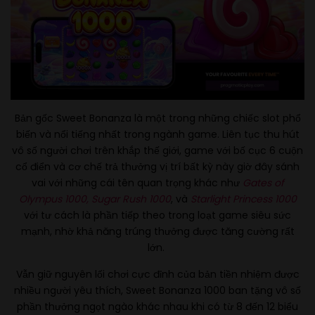
Bản gốc Sweet Bonanza là một trong những chiếc slot phổ
biến và nổi tiếng nhất trong ngành game. Liên tục thu hút
vô số người chơi trên khắp thế giới, game với bố cục 6 cuộn
cổ điển và cơ chế trả thưởng vị trí bất kỳ này giờ đây sánh
vai với những cái tên quan trọng khác như
Gates of
Olympus 1000
,
Sugar Rush 1000
,
và
Starlight Princess 1000
với tư cách là phần tiếp theo trong loạt game siêu sức
mạnh, nhờ khả năng trúng thưởng được tăng cường rất
lớn.
Vẫn giữ nguyên lối chơi cực đỉnh của bản tiền nhiệm được
nhiều người yêu thích, Sweet Bonanza 1000 ban tặng vô số
phần thưởng ngọt ngào khác nhau khi có từ 8 đến 12 biểu