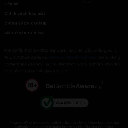
Liên hê
Chính sách bảo mật
CHÍNH SÁCH COOKIE
Điều khoản sử dụng
BẢN QUYỀN © 2015 – 2026. Bản quyền được đăng ký bởi Pragmatic
Play, một khoản đầu tư của
Veridian (Gibraltar) Limited
. Mọi nội dung
có trên trang web này hoặc nội dung tích hợp bằng tham chiếu đều
được bảo hộ bởi luật bản quyền quốc tế.