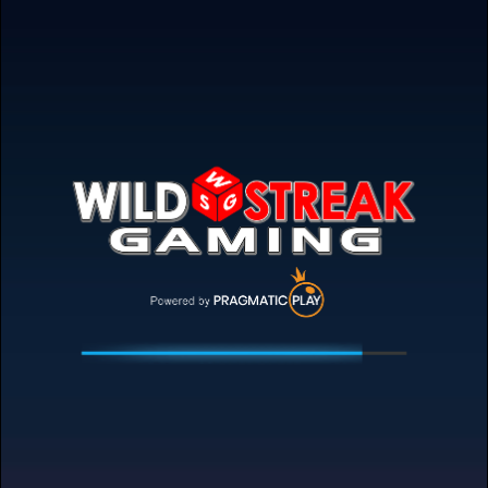
Nếu đấu sĩ mà bạn chọn thu thập được nhiều xu nhất,
bạn sẽ nhận được tiền thắng từ cả bốn đấu sĩ đã tích lũy
được trong toàn bộ vòng quay thưởng.
Các vòng quay thưởng miễn phí cũng có thể được kích
Nội dung của Pragmatic
hoạt bằng cách mua thưởng trong trò chơi cơ bản với
Play dành cho những
giá 100x số tiền bạn đã đặt cược.
người từ 18 tuổi trở lên
Thông tin cơ bản
RTP:
96.00%
Vui lòng xác nhận rằng bạn đáp
ứng yêu cầu về độ tuổi yêu cầu để
tiếp tục
Vâng, tôi đã đủ hoặc hơn 18 tuổi
Hãy xem một số giải thưởng của chúng tôi!