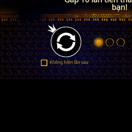
Không, đưa tôi trở lại
Trang chủ
Slot
Client Hub
Về chúng tôi
Việc làm
Liên hê
Chính sách bảo mật
CHÍNH SÁCH COOKIE
Điều khoản sử dụng