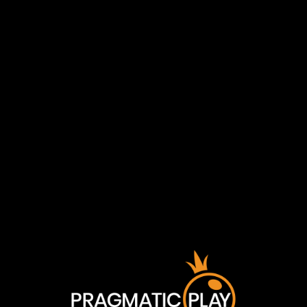
có nhiều vòng quay miễn phí hơn cùng với các biểu
tượng Sticky Wild để tăng khả năng giành chiến thắng
trong vòng thưởng!
Thông tin cơ bản
RTP:
96.07%
Nội dung của Pragmatic
Hãy xem một số giải thưởng của chúng tôi!
Play dành cho những
người từ 18 tuổi trở lên
Vui lòng xác nhận rằng bạn đáp