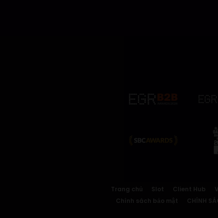
Trang chủ
Slot
Client Hub
V
Chính sách bảo mật
CHÍNH SÁ