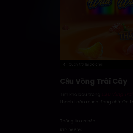
Quay trở lại trò chơi
Cầu Vồng Trái Cây
Tìm kho báu trong
Cầu Vồng Trái
thanh toán mạnh đang chờ đợi tr
Thông tin cơ bản
RTP:
96.53%