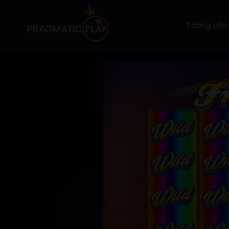
Trang chủ