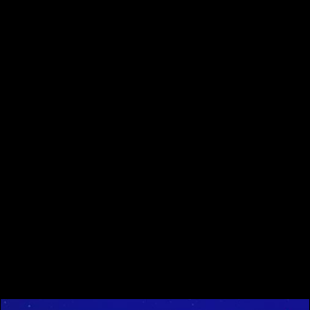
Đá Quý
Nhân các viên ngọc trong
Đá Quý
.
Được chơi trên lưới 3 × 3, các biểu tượng của tựa game
phong phú này được mô tả bằng nhiều loại đá quý phải
tạo thành các tổ hợp phù hợp trên năm đường trả
thưởng. Biểu tượng Wild có thể thay thế cho tất cả các
biểu tượng làm tăng khả năng giành chiến thắng.
Tính năng chính:
Hệ số chiến thắng nằm ở cuộn thứ tư giúp tăng cơ hội