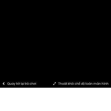
Chính sách bảo mật
CHÍNH SÁCH COOKIE
Điều khoản sử dụng
BẢN QUYỀN © 2015 – 2026. Bản quyền được đăng ký bởi Pragmatic
Play, một khoản đầu tư của
Veridian (Gibraltar) Limited
. Mọi nội dung
có trên trang web này hoặc nội dung tích hợp bằng tham chiếu đều
được bảo hộ bởi luật bản quyền quốc tế.
Quay trở lại trò chơi
Thoát khỏi chế độ toàn màn hình