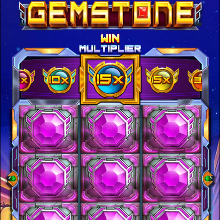
nhận phần thưởng
Những hệ số nhân này có thể tăng cao tới 15 lần và
được cộng vào tất cả các chiến thắng được hình thành
Mọi biểu tượng trong danh hiệu này đều được xếp
chồng lên nhau giúp bạn dễ dàng đạt được các đường
chiến thắng hơn
Thông tin cơ bản
RTP:
96.52%
Nội dung của Pragmatic
Play dành cho những
người từ 18 tuổi trở lên
Hãy xem một số giải thưởng của chúng tôi!
Vui lòng xác nhận rằng bạn đáp
ứng yêu cầu về độ tuổi yêu cầu để
tiếp tục