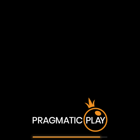
Thông tin cơ bản
RTP:
94.11%
Hãy xem một số giải thưởng của chúng tôi!
Nội dung của Pragmatic
Play dành cho những
người từ 18 tuổi trở lên
Vui lòng xác nhận rằng bạn đáp
ứng yêu cầu về độ tuổi yêu cầu để
tiếp tục