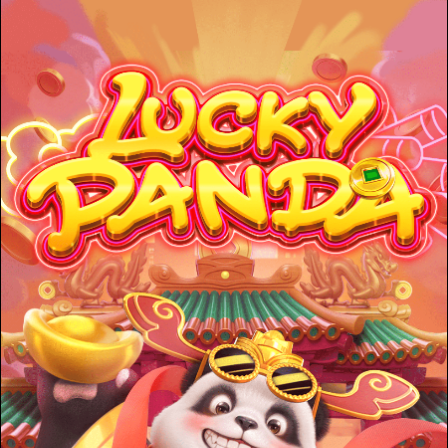
Lưu ý:
Một biểu tượng hệ số nhân có thể giúp tăng số tiền
thắng lên đến 10x ở lượt quay bất kỳ
Biểu tượng Wild Gấu trúc có thể ngẫu nhiên kích hoạt
Vòng quay thưởng với 8 lượt quay
Trong suốt Vòng quay miễn phí, tối đa 3 hệ số nhân có
thể xuất hiện trên mỗi lượt quay
Thông tin cơ bản
RTP:
96.50%
Nội dung của Pragmatic
Play dành cho những
người từ 18 tuổi trở lên
Hãy xem một số giải thưởng của chúng tôi!