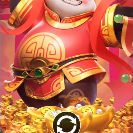
Vui lòng xác nhận rằng bạn đáp
ứng yêu cầu về độ tuổi yêu cầu để
tiếp tục
Vâng, tôi đã đủ hoặc hơn 18 tuổi
Không, đưa tôi trở lại
Trang chủ
Slot
Client Hub
Về chúng tôi