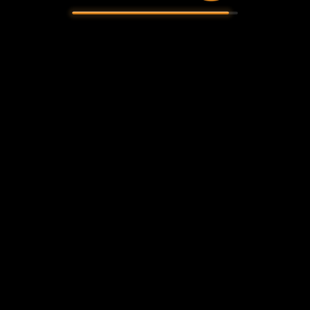
tiếp tục
Vâng, tôi đã đủ hoặc hơn 18 tuổi
Trang chủ
Không, đưa tôi trở lại
Slot
Client Hub
Về chúng tôi
Việc làm
Liên hê
Chính sách bảo mật
CHÍNH SÁCH COOKIE
Điều khoản sử dụng