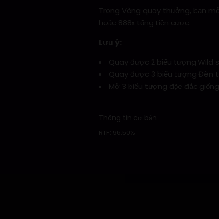
Trong Vòng quay thưởng, bạn mở c
hoặc 888x tổng tiền cược.
Lưu ý:
Quay được 2 biểu tượng Wild sẽ
Quay được 3 biểu tượng Đèn t
Mở 3 biểu tượng độc đắc giống
Thông tin cơ bản
RTP:
96.50%