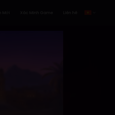
n Mới
Xác Minh Game
Liên hê