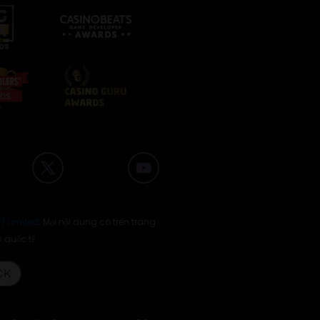
r) Limited
. Mọi nội dung có trên trang
 quốc tế.