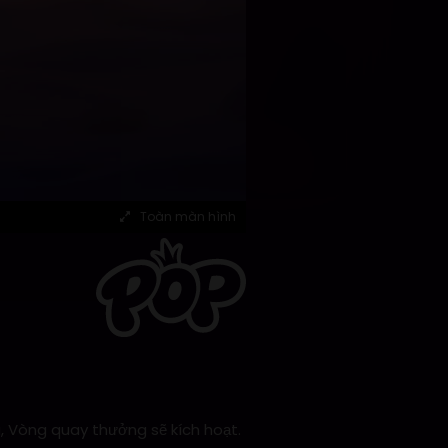
Toàn màn hình
u, Vòng quay thưởng sẽ kích hoạt.