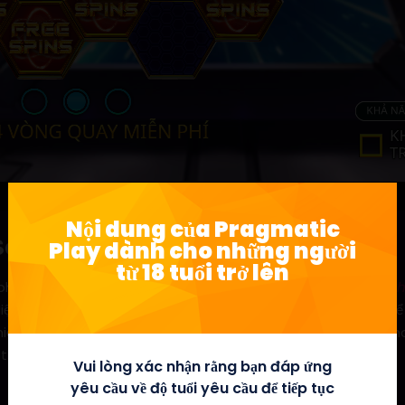
Nội dung của Pragmatic
Sao
Play dành cho những người
từ 18 tuổi trở lên
phá cùng với một đội cướp biển không gian tuyệt vời trong
Ph
Hiệu chỉnh vũ khí của bạn và nhắm mục tiêu các biểu tượng để 
ễn phí hơn ở đầu khi các biểu tượng rơi xuống cuộn và kích
thiên hà.
Vui lòng xác nhận rằng bạn đáp ứng
yêu cầu về độ tuổi yêu cầu để tiếp tục