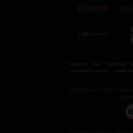
Trang chủ
Slot
Client Hub
V
Chính sách bảo mật
CHÍNH SÁ
BẢN QUYỀN © 2015 – 2026. Bản quyền
web này 