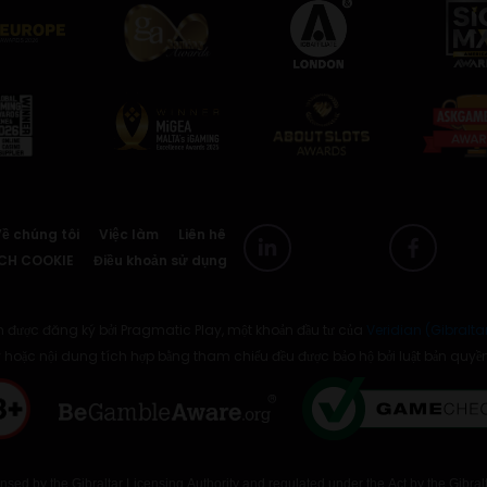
ề chúng tôi
Việc làm
Liên hê
CH COOKIE
Điều khoản sử dụng
 được đăng ký bởi Pragmatic Play, một khoản đầu tư của
Veridian (Gibralta
hoặc nội dung tích hợp bằng tham chiếu đều được bảo hộ bởi luật bản quyền