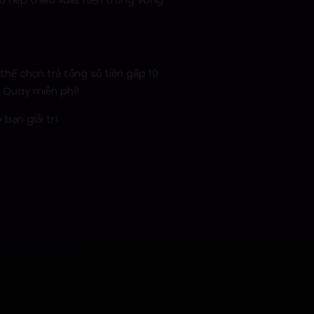
hể chọn trả tổng số tiền gấp 10
g Quay miễn phí!
bạn giải trí.