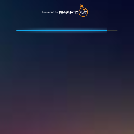
Bitte bestätigen Sie Ihre
Volljährigkeit um fortzufahren
Ja, ich 18 Jahre alt oder älter
Nein, bringen Sie mich zurück
Startseite
Spiele
Kunden-Hub
Über Uns
Karierre
Kontakt