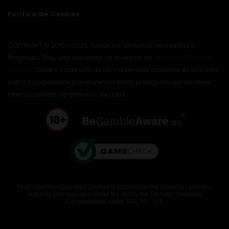
Política de Cookies
COPYRIGHT © 2015 – 2026. Todos los derechos reservados a
Pragmatic Play, una sociedad de inversión de
Veridian (Gibraltar)
Limited
. Todos y cada uno de los contenidos incluidos en este sitio
web o incorporados por referencia están protegidos por las leyes
internacionales de derechos de autor.