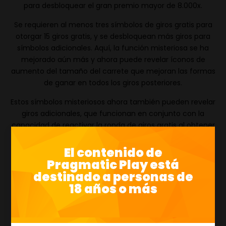
para desbloquear el gran premio mayor de 8.000x.
Se requieren al menos tres símbolos de giros gratis para
otorgar 15 giros gratis, y se desbloquean más giros para
símbolos adicionales. Aquí, la función misteriosa se ha
mejorado aún más y ahora puede revelar íconos de
aumento del tamaño del carrete que mejoran las formas
de ganar en todos los giros posteriores.
Estos símbolos misteriosos ahora también pueden revelar
giros adicionales, que funcionan en conjunto con la
capacidad de reactivar la ronda de giros gratis al obtener
símbolos de bonificación, lo que permite una multitud de
oportunidades para aumentar los giros otorgados y
El contenido de
obtener ganancias.
Pragmatic Play está
destinado a personas de
Este lanzamiento de tragamonedas sigue los pasos de
18 años o más
éxitos recientes como
Wild Wild Riches Megaways™
,
Peak
Power™
y
Club Tropicana™
, que se encuentran entre una
colección de más de 300 títulos únicos en la cartera de
juegos galardonados de Pragmatic Play.