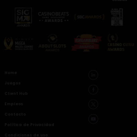
Home
Juegos
Client Hub
Empleos
Contacto
Política de Privacidad
Condiciones de uso