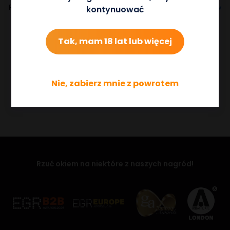
Pragmatic Play produkuje obecnie do ośmiu
tytułów slotów
kontynuować
miesięcznie, dostarczając jednocześnie
gry kasynowe na
żywo
,
sporty wirtualne
i
gry bingo
w ramach swojego
Tak, mam 18 lat lub więcej
wieloproduktowego portfolio, dostępnego za
pośrednictwem jednego API.
18+ | BeGambleAware.org
Nie, zabierz mnie z powrotem
Rzuć okiem na niektóre z naszych nagród!