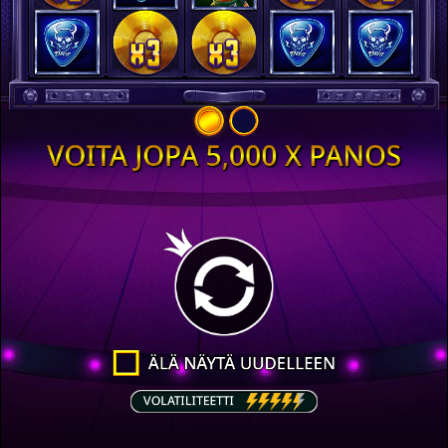
Vahvistathan, että olet täysi-
ikäinen jatkaaksesi
Kyllä, olen vähintään 18-
vuotias
Ei, vie minut takaisin
Home
Pelit
Client Hub
Tietoa meistä