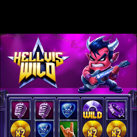
kahdessa muodossa. Molemmat korvaavat kaikki
perussymbolit helpottaen voittoyhdistelmien
muodostamista. Kultaiset wild-symbolit nytkäyttävät
keloja kullakin kierroksella ja antavat asteittain kasvavan
voittokertoimen. Bonustoiminnossa nämä
voittokertoimia antavat wild-symbolit kasvattavat
voittopotentiaalia, sillä kunkin kelan kasvava kerroin
säilyy kierrosten välillä.
Pelin perustiedot
RTP:
96.01%
Pragmatic Play -sisältö
on tarkoitettu yli 18-
vuotiaille
Katso, millaisia palkintoja meiltä löytyy!