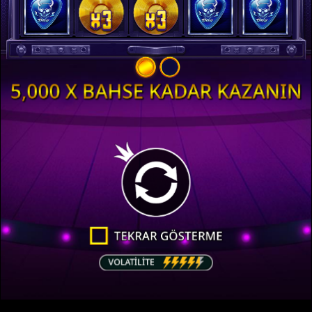
Please confirm you meet the legal
age requirement to continue
Evet, 18 yaşında veya daha
büyüğüm
Hayır, beni geri al
Ana Sayfa
Oyunlar
Müşteri Merkezi
Hakkımızda
Kariyer
İletişim