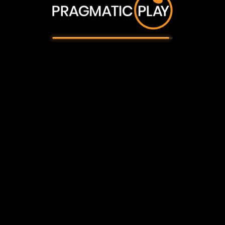
Confirme que você se enquadra
nos requisitos de idade legal para
continuar
Sim, tenho 18 anos ou mais
anos
Nao, voltar a trás
Termos de Utilização
Política de Privacidade